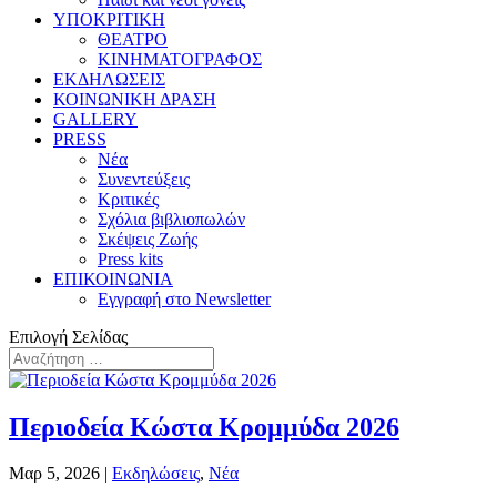
ΥΠΟΚΡΙΤΙΚΗ
ΘΕΑΤΡΟ
ΚΙΝΗΜΑΤΟΓΡΑΦΟΣ
ΕΚΔΗΛΩΣΕΙΣ
ΚΟΙΝΩΝΙΚΗ ΔΡΑΣΗ
GALLERY
PRESS
Νέα
Συνεντεύξεις
Κριτικές
Σχόλια βιβλιοπωλών
Σκέψεις Ζωής
Press kits
ΕΠΙΚΟΙΝΩΝΙΑ
Εγγραφή στο Newsletter
Επιλογή Σελίδας
Περιοδεία Κώστα Κρομμύδα 2026
Μαρ 5, 2026
|
Εκδηλώσεις
,
Νέα