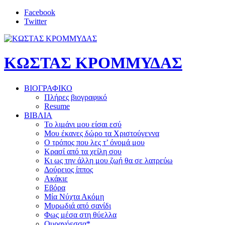
Facebook
Twitter
ΚΩΣΤΑΣ ΚΡΟΜΜΥΔΑΣ
ΒΙΟΓΡΑΦΙΚΟ
Πλήρες βιογραφικό
Resume
ΒΙΒΛΙΑ
Το λιμάνι μου είσαι εσύ
Μου έκανες δώρο τα Χριστούγεννα
Ο τρόπος που λες τ’ όνομά μου
Κρασί από τα χείλη σου
Κι ως την άλλη μου ζωή θα σε λατρεύω
Δούρειος ίππος
Ακάκιε
Εβόρα
Μία Νύχτα Ακόμη
Μυρωδιά από σανίδι
Φως μέσα στη θύελλα
Ουρανόεσσα*