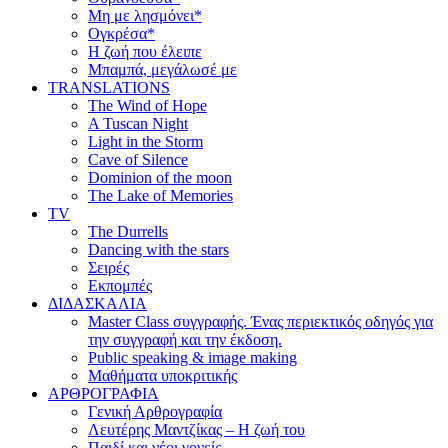
Μη με λησμόνει*
Ογκρέσα*
Η ζωή που έλειπε
Μπαμπά, μεγάλωσέ με
TRANSLATIONS
The Wind of Hope
A Tuscan Night
Light in the Storm
Cave of Silence
Dominion of the moon
The Lake of Memories
TV
The Durrells
Dancing with the stars
Σειρές
Εκπομπές
ΔΙΔΑΣΚΑΛΙΑ
Master Class συγγραφής. Ένας περιεκτικός οδηγός για
την συγγραφή και την έκδοση.
Public speaking & image making
Μαθήματα υποκριτικής
ΑΡΘΡΟΓΡΑΦΙΑ
Γενική Αρθρογραφία
Λευτέρης Μαντζίκας – Η ζωή του
Παιδί και νέοι γονείς