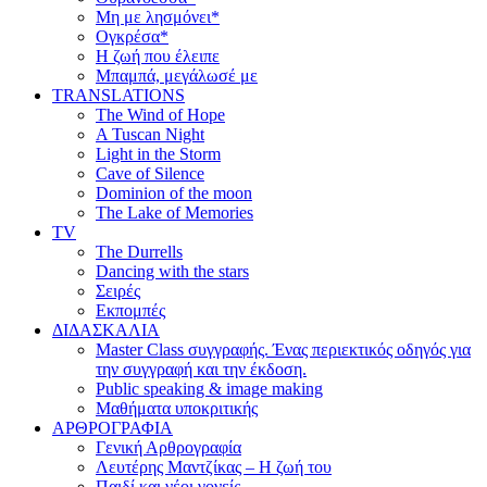
Μη με λησμόνει*
Ογκρέσα*
Η ζωή που έλειπε
Μπαμπά, μεγάλωσέ με
TRANSLATIONS
The Wind of Hope
A Tuscan Night
Light in the Storm
Cave of Silence
Dominion of the moon
The Lake of Memories
TV
The Durrells
Dancing with the stars
Σειρές
Εκπομπές
ΔΙΔΑΣΚΑΛΙΑ
Master Class συγγραφής. Ένας περιεκτικός οδηγός για
την συγγραφή και την έκδοση.
Public speaking & image making
Μαθήματα υποκριτικής
ΑΡΘΡΟΓΡΑΦΙΑ
Γενική Αρθρογραφία
Λευτέρης Μαντζίκας – Η ζωή του
Παιδί και νέοι γονείς