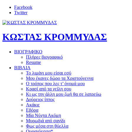
Facebook
Twitter
ΚΩΣΤΑΣ ΚΡΟΜΜΥΔΑΣ
ΒΙΟΓΡΑΦΙΚΟ
Πλήρες βιογραφικό
Resume
ΒΙΒΛΙΑ
Το λιμάνι μου είσαι εσύ
Μου έκανες δώρο τα Χριστούγεννα
Ο τρόπος που λες τ’ όνομά μου
Κρασί από τα χείλη σου
Κι ως την άλλη μου ζωή θα σε λατρεύω
Δούρειος ίππος
Ακάκιε
Εβόρα
Μία Νύχτα Ακόμη
Μυρωδιά από σανίδι
Φως μέσα στη θύελλα
Ουρανόεσσα*