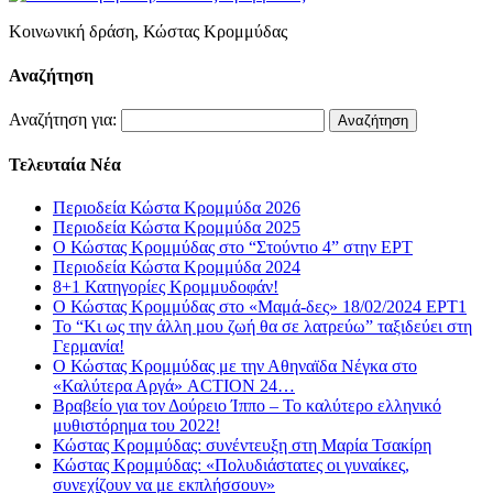
Κοινωνική δράση, Κώστας Κρομμύδας
Αναζήτηση
Αναζήτηση για:
Τελευταία Νέα
Περιοδεία Κώστα Κρομμύδα 2026
Περιοδεία Κώστα Κρομμύδα 2025
Ο Κώστας Κρομμύδας στο “Στούντιο 4” στην ΕΡΤ
Περιοδεία Κώστα Κρομμύδα 2024
8+1 Κατηγορίες Κρομμυδοφάν!
Ο Κώστας Κρομμύδας στο «Μαμά-δες» 18/02/2024 ΕΡΤ1
Το “Κι ως την άλλη μου ζωή θα σε λατρεύω” ταξιδεύει στη
Γερμανία!
Ο Κώστας Κρομμύδας με την Αθηναϊδα Νέγκα στο
«Καλύτερα Αργά» ACTION 24…
Βραβείο για τον Δούρειο Ίππο – Το καλύτερο ελληνικό
μυθιστόρημα του 2022!
Κώστας Κρομμύδας: συνέντευξη στη Μαρία Τσακίρη
Κώστας Κρομμύδας: «Πολυδιάστατες οι γυναίκες,
συνεχίζουν να με εκπλήσσουν»