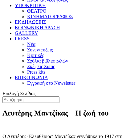
ΥΠΟΚΡΙΤΙΚΗ
ΘΕΑΤΡΟ
ΚΙΝΗΜΑΤΟΓΡΑΦΟΣ
ΕΚΔΗΛΩΣΕΙΣ
ΚΟΙΝΩΝΙΚΗ ΔΡΑΣΗ
GALLERY
PRESS
Νέα
Συνεντεύξεις
Κριτικές
Σχόλια βιβλιοπωλών
Σκέψεις Ζωής
Press kits
ΕΠΙΚΟΙΝΩΝΙΑ
Εγγραφή στο Newsletter
Επιλογή Σελίδας
Λευτέρης Μαντζίκας – Η ζωή του
Ο Λευτέρης (Ελευθέριος) Μαντζίκας γεννήθηκε το 1917 στη