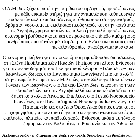
Ο Λ.Μ. δεν ξέχασε ποτέ την πατρίδα του τη Λιγοψά, προσφέροντας
με κάθε ευκαιρία στήριξη για την αντιμετώπιση καθημερινών
δυσκολιών αλλά και δωρίζοντας αμύθητα ποσά σε οργανισμούς,
ιδρύματα, νοσοκομεία, εκκλησιαστικούς ναούς και στην κοινότητα
της Λιγοψάς, χρηματοδοτώντας πολλά έργα αλλά προσφέροντας
οικονομική βοήθεια ακόμα και σε προσωπικό επίπεδο αμέτρητους
ανθρώπους που συνάντησε στη ζωή του. Ενδεικτικά κάποιες από
τις φιλανθρωπίες, αναφέρονται παρακάτω.
Οικονομική βοήθεια για την οικοδόμηση της αίθουσας διδασκαλίας
στη Στέγη Προβληματικών Παιδιών Ηπείρου στη Ζίτσα. Ενίσχυση
για την ανοικοδόμηση του Πνευματικού κέντρου «Τσακάλωφ» των
Ιωαννίνων, δωρεές στο Πανεπιστήμιο Ιωαννίνων (ιατρική σχολή),
στην εταιρεία Ηπειρωτικών Μελετών, στον Σύλλογο Πολυτέκνων
Γονέων των Ιωαννίνων, στο Λύκειο Ελληνίδων, επιχορήγηση των
σπουδαστών από την Λιγοψά αλλά και παιδικό συσσίτιο στο
δημοτικό σχολείο Λιγοψάς. Επιπλέον, στο Γενικό Νοσοκομείο
Ιωαννίνων, στο Πανεπιστημιακό Νοσοκομείο Ιωαννίνων, στο
Πατριαρχείο και στο Άγιο Όρος. Αναρίθμητες είναι και οι
επιχορηγήσεις για κοινοτικά έργα που αφορούν ανακατασκευές σε
εκκλησίες, πλατείες και παιδικές χαρές. Ενίσχυσε ακόμα με τόνους
ζυμαρικών την Καλαμάτα, τη Ρουμανία και την Αιθιοπία.
Απέσπασε σε όλη τη διάρκεια της ζωής του πολλές διακρίσεις και βραβεία και