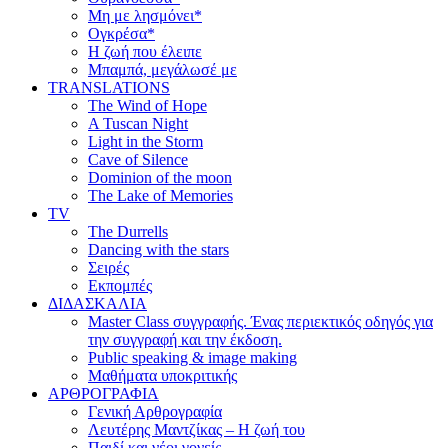
Μη με λησμόνει*
Ογκρέσα*
Η ζωή που έλειπε
Μπαμπά, μεγάλωσέ με
TRANSLATIONS
The Wind of Hope
A Tuscan Night
Light in the Storm
Cave of Silence
Dominion of the moon
The Lake of Memories
TV
The Durrells
Dancing with the stars
Σειρές
Εκπομπές
ΔΙΔΑΣΚΑΛΙΑ
Master Class συγγραφής. Ένας περιεκτικός οδηγός για
την συγγραφή και την έκδοση.
Public speaking & image making
Μαθήματα υποκριτικής
ΑΡΘΡΟΓΡΑΦΙΑ
Γενική Αρθρογραφία
Λευτέρης Μαντζίκας – Η ζωή του
Παιδί και νέοι γονείς