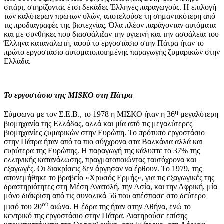
σιτάρι, στηρίζοντας έτσι δεκάδες Έλληνες παραγωγούς. Η επιλογή
των καλύτερων πρώτων υλών, αποτελούσε τη σημαντικότερη από
τις προδιαγραφές της βιοτεχνίας. Όλα πλέον παράγονταν αυτόματα
και με συνθήκες που διασφάλιζαν την υγιεινή και την ασφάλεια του
Έλληνα καταναλωτή, αφού το εργοστάσιο στην Πάτρα ήταν το
πρώτο εργοστάσιο αυτοματοποιημένης παραγωγής ζυμαρικών στην
Ελλάδα.
Το εργοστάσιο της MISKO στη Πάτρα
η
Σύμφωνα με τον Σ.Ε.Β., το 1978 η ΜΙΣΚΟ ήταν η 36
μεγαλύτερη
βιομηχανία της Ελλάδας, αλλά και μία από τις μεγαλύτερες
βιομηχανίες ζυμαρικών στην Ευρώπη. Το πρότυπο εργοστάσιο
στην Πάτρα ήταν από τα πιο σύγχρονα στα Βαλκάνια αλλά και
ευρύτερα της Ευρώπης. Η παραγωγή της κάλυπτε το 37% της
ελληνικής κατανάλωσης, πραγματοποιώντας ταυτόχρονα και
εξαγωγές. Οι διακρίσεις δεν άργησαν να έρθουν. Το 1979, της
απονεμήθηκε το βραβείο «Χρυσός Ερμής», για τις εξαγωγικές της
δραστηριότητες στη Μέση Ανατολή, την Ασία, και την Αφρική, μία
μόνο διάκριση από τις συνολικά 56 που απέσπασε στο δεύτερο
ού
μισό του 20
αιώνα. Η έδρα της ήταν στην Αθήνα, ενώ το
κεντρικό της εργοστάσιο στην Πάτρα. Διατηρούσε επίσης