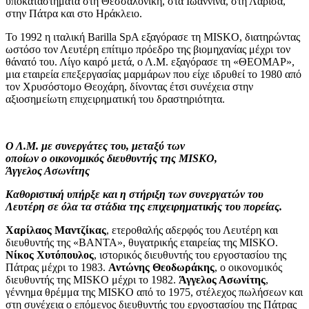
υποκαταστήματα στη Θεσσαλονίκη, στα Ιωάννινα, στη Λάρισα,
στην Πάτρα και στο Ηράκλειο.
Το 1992 η ιταλική Barilla SpA εξαγόρασε τη MISKO, διατηρώντας
ωστόσο τον Λευτέρη επίτιμο πρόεδρο της βιομηχανίας μέχρι τον
θάνατό του. Λίγο καιρό μετά, ο Λ.Μ. εξαγόρασε τη «ΘΕΟΜΑΡ»,
μια εταιρεία επεξεργασίας μαρμάρων που είχε ιδρυθεί το 1980 από
τον Χρυσόστομο Θεοχάρη, δίνοντας έτσι συνέχεια στην
αξιοσημείωτη επιχειρηματική του δραστηριότητα.
Ο Λ.Μ. με συνεργάτες του, μεταξύ των
οποίων ο οικονομικός διευθυντής της MISKO,
Άγγελος Ασωνίτης
Καθοριστική υπήρξε και η στήριξη των συνεργατών του
Λευτέρη σε όλα τα στάδια της επιχειρηματικής του πορείας.
Χαρίλαος Μαντζίκας
, ετεροθαλής αδερφός του Λευτέρη και
διευθυντής της «BANTA», θυγατρικής εταιρείας της MISKO.
Νίκος Χυτόπουλος
, ιστορικός διευθυντής του εργοστασίου της
Πάτρας μέχρι το 1983.
Αντώνης Θεοδωράκης
, ο οικονομικός
διευθυντής της MISKO μέχρι το 1982.
Άγγελος Ασωνίτης
,
γέννημα θρέμμα της MISKO από το 1975, στέλεχος πωλήσεων και
στη συνέχεια ο επόμενος διευθυντής του εργοστασίου της Πάτρας