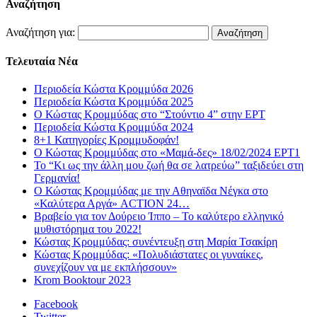
Αναζήτηση
Αναζήτηση για:
Τελευταία Νέα
Περιοδεία Κώστα Κρομμύδα 2026
Περιοδεία Κώστα Κρομμύδα 2025
Ο Κώστας Κρομμύδας στο “Στούντιο 4” στην ΕΡΤ
Περιοδεία Κώστα Κρομμύδα 2024
8+1 Κατηγορίες Κρομμυδοφάν!
Ο Κώστας Κρομμύδας στο «Μαμά-δες» 18/02/2024 ΕΡΤ1
Το “Κι ως την άλλη μου ζωή θα σε λατρεύω” ταξιδεύει στη
Γερμανία!
Ο Κώστας Κρομμύδας με την Αθηναϊδα Νέγκα στο
«Καλύτερα Αργά» ACTION 24…
Βραβείο για τον Δούρειο Ίππο – Το καλύτερο ελληνικό
μυθιστόρημα του 2022!
Κώστας Κρομμύδας: συνέντευξη στη Μαρία Τσακίρη
Κώστας Κρομμύδας: «Πολυδιάστατες οι γυναίκες,
συνεχίζουν να με εκπλήσσουν»
Krom Booktour 2023
Facebook
Twitter