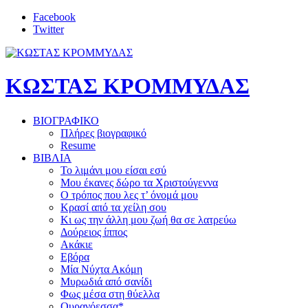
Facebook
Twitter
ΚΩΣΤΑΣ ΚΡΟΜΜΥΔΑΣ
ΒΙΟΓΡΑΦΙΚΟ
Πλήρες βιογραφικό
Resume
ΒΙΒΛΙΑ
Το λιμάνι μου είσαι εσύ
Μου έκανες δώρο τα Χριστούγεννα
Ο τρόπος που λες τ’ όνομά μου
Κρασί από τα χείλη σου
Κι ως την άλλη μου ζωή θα σε λατρεύω
Δούρειος ίππος
Ακάκιε
Εβόρα
Μία Νύχτα Ακόμη
Μυρωδιά από σανίδι
Φως μέσα στη θύελλα
Ουρανόεσσα*