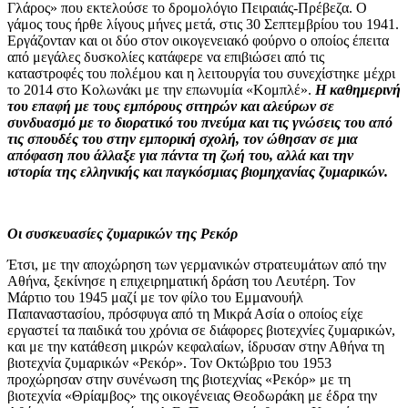
Γλάρος» που εκτελούσε το δρομολόγιο Πειραιάς-Πρέβεζα. Ο
γάμος τους ήρθε λίγους μήνες μετά, στις 30 Σεπτεμβρίου του 1941.
Εργάζονταν και οι δύο στον οικογενειακό φούρνο ο οποίος έπειτα
από μεγάλες δυσκολίες κατάφερε να επιβιώσει από τις
καταστροφές του πολέμου και η λειτουργία του συνεχίστηκε μέχρι
το 2014 στο Κολωνάκι με την επωνυμία «Κομπλέ».
Η καθημερινή
του επαφή με τους εμπόρους σιτηρών και αλεύρων σε
συνδυασμό με το διορατικό του πνεύμα και τις γνώσεις του από
τις σπουδές του στην εμπορική σχολή, τον ώθησαν σε μια
απόφαση που άλλαξε για πάντα τη ζωή του, αλλά και την
ιστορία της ελληνικής και παγκόσμιας βιομηχανίας ζυμαρικών.
Οι συσκευασίες ζυμαρικών της Ρεκόρ
Έτσι, με την αποχώρηση των γερμανικών στρατευμάτων από την
Αθήνα, ξεκίνησε η επιχειρηματική δράση του Λευτέρη. Τον
Μάρτιο του 1945 μαζί με τον φίλο του Εμμανουήλ
Παπαναστασίου, πρόσφυγα από τη Μικρά Ασία ο οποίος είχε
εργαστεί τα παιδικά του χρόνια σε διάφορες βιοτεχνίες ζυμαρικών,
και με την κατάθεση μικρών κεφαλαίων, ίδρυσαν στην Αθήνα τη
βιοτεχνία ζυμαρικών «Ρεκόρ». Τον Οκτώβριο του 1953
προχώρησαν στην συνένωση της βιοτεχνίας «Ρεκόρ» με τη
βιοτεχνία «Θρίαμβος» της οικογένειας Θεοδωράκη με έδρα την