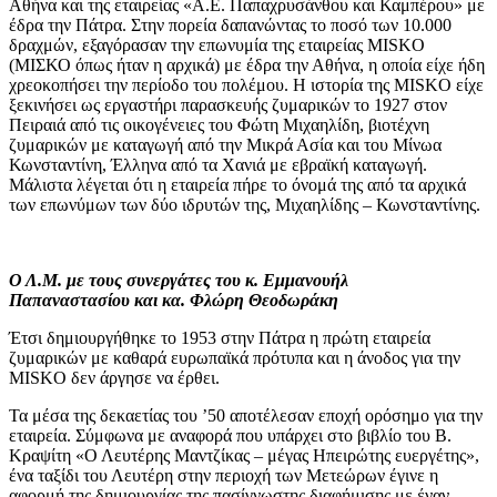
Αθήνα και της εταιρείας «Α.Ε. Παπαχρυσάνθου και Καμπέρου» με
έδρα την Πάτρα. Στην πορεία δαπανώντας το ποσό των 10.000
δραχμών, εξαγόρασαν την επωνυμία της εταιρείας MISKO
(ΜΙΣΚΟ όπως ήταν η αρχικά) με έδρα την Αθήνα, η οποία είχε ήδη
χρεοκοπήσει την περίοδο του πολέμου. Η ιστορία της MISKO είχε
ξεκινήσει ως εργαστήρι παρασκευής ζυμαρικών το 1927 στον
Πειραιά από τις οικογένειες του Φώτη Μιχαηλίδη, βιοτέχνη
ζυμαρικών με καταγωγή από την Μικρά Ασία και του Μίνωα
Κωνσταντίνη, Έλληνα από τα Χανιά με εβραϊκή καταγωγή.
Μάλιστα λέγεται ότι η εταιρεία πήρε το όνομά της από τα αρχικά
των επωνύμων των δύο ιδρυτών της, Μιχαηλίδης – Κωνσταντίνης.
Ο Λ.Μ. με τους συνεργάτες του κ. Εμμανουήλ
Παπαναστασίου και κα. Φλώρη Θεοδωράκη
Έτσι δημιουργήθηκε το 1953 στην Πάτρα η πρώτη εταιρεία
ζυμαρικών με καθαρά ευρωπαϊκά πρότυπα και η άνοδος για την
MISKO δεν άργησε να έρθει.
Τα μέσα της δεκαετίας του ’50 αποτέλεσαν εποχή ορόσημο για την
εταιρεία. Σύμφωνα με αναφορά που υπάρχει στο βιβλίο του Β.
Κραψίτη «Ο Λευτέρης Μαντζίκας – μέγας Ηπειρώτης ευεργέτης»,
ένα ταξίδι του Λευτέρη στην περιοχή των Μετεώρων έγινε η
αφορμή της δημιουργίας της πασίγνωστης διαφήμισης με έναν