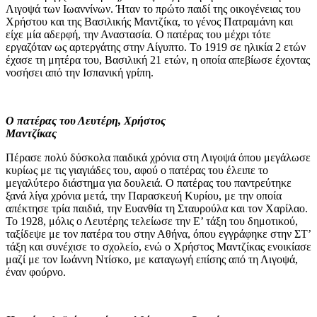
Λιγοψά των Ιωαννίνων. Ήταν το πρώτο παιδί της οικογένειας του
Χρήστου και της Βασιλικής Μαντζίκα, το γένος Πατραμάνη και
είχε μία αδερφή, την Αναστασία. Ο πατέρας του μέχρι τότε
εργαζόταν ως αρτεργάτης στην Αίγυπτο. Το 1919 σε ηλικία 2 ετών
έχασε τη μητέρα του, Βασιλική 21 ετών, η οποία απεβίωσε έχοντας
νοσήσει από την Ισπανική γρίπη.
Ο πατέρας του Λευτέρη, Χρήστος
Μαντζίκας
Πέρασε πολύ δύσκολα παιδικά χρόνια στη Λιγοψά όπου μεγάλωσε
κυρίως με τις γιαγιάδες του, αφού ο πατέρας του έλειπε το
μεγαλύτερο διάστημα για δουλειά. Ο πατέρας του παντρεύτηκε
ξανά λίγα χρόνια μετά, την Παρασκευή Κυρίου, με την οποία
απέκτησε τρία παιδιά, την Ευανθία τη Σταυρούλα και τον Χαρίλαο.
Το 1928, μόλις ο Λευτέρης τελείωσε την Ε’ τάξη του δημοτικού,
ταξίδεψε με τον πατέρα του στην Αθήνα, όπου εγγράφηκε στην ΣΤ’
τάξη και συνέχισε το σχολείο, ενώ ο Χρήστος Μαντζίκας ενοικίασε
μαζί με τον Ιωάννη Ντίσκο, με καταγωγή επίσης από τη Λιγοψά,
έναν φούρνο.