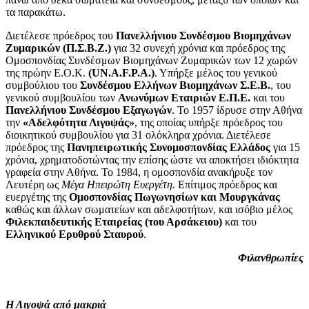
τα παρακάτω.
Διετέλεσε πρόεδρος του
Πανελλήνιου Συνδέσμου Βιομηχάνων
Ζυμαρικών (Π.Σ.Β.Ζ.)
για 32 συνεχή χρόνια και πρόεδρος της
Ομοσπονδίας Συνδέσμων Βιομηχάνων Ζυμαρικών των 12 χωρών
της πρώην Ε.Ο.Κ.
(UN.A.F.P.A.)
. Υπήρξε μέλος του γενικού
συμβούλιου του
Συνδέσμου Ελλήνων Βιομηχάνων Σ.Ε.Β.
, του
γενικού συμβουλίου των
Ανωνύμων Εταιριών Ε.Π.Ε.
και του
Πανελλήνιου Συνδέσμου Εξαγωγών
. Το 1957 ίδρυσε στην Αθήνα
την
«Αδελφότητα Λιγοψάς»
, της οποίας υπήρξε πρόεδρος του
διοικητικού συμβουλίου για 31 ολόκληρα χρόνια. Διετέλεσε
πρόεδρος της
Πανηπειρωτικής Συνομοσπονδίας Ελλάδος
για 15
χρόνια, χρηματοδοτώντας την επίσης ώστε να αποκτήσει ιδιόκτητα
γραφεία στην Αθήνα. Το 1984, η ομοσπονδία ανακήρυξε τον
Λευτέρη ως
Μέγα Ηπειρώτη Ευεργέτη.
Επίτιμος πρόεδρος και
ευεργέτης της
Ομοσπονδίας Πωγωνησίων και Μουργκάνας
καθώς και άλλων σωματείων και αδελφοτήτων, και ισόβιο μέλος
Φιλεκπαιδευτικής Εταιρείας (του Αρσάκειου)
και του
Ελληνικού Ερυθρού Σταυρού
.
Φιλανθρωπίες
Η Λιγοψά από μακριά