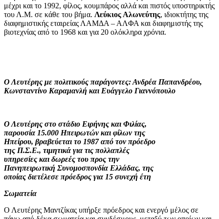
μέχρι και το 1992, φίλος, κουμπάρος αλλά και πιστός υποστηρικτής
του Λ.Μ. σε κάθε του βήμα.
Λεύκιος Αλωνεύτης
, ιδιοκτήτης της
διαφημιστικής εταιρείας ΛΑΜΔΑ – ΑΛΦΑ και διαφημιστής της
βιοτεχνίας από το 1968 και για 20 ολόκληρα χρόνια.
Ο Λευτέρης με πολιτικούς παράγοντες: Ανδρέα Παπανδρέου,
Κωνσταντίνο Καραμανλή και Ευάγγελο Γιαννόπουλο
Ο Λευτέρης στο στάδιο Ειρήνης και Φιλίας,
παρουσία 15.000 Ηπειρωτών και φίλων της
Ηπείρου, βραβεύεται το 1987 από τον πρόεδρο
της Π.Σ.Ε., τιμητικά για τις πολλαπλές
υπηρεσίες και δωρεές του προς την
Πανηπειρωτική Συνομοσπονδία Ελλάδας, της
οποίας διετέλεσε πρόεδρος για 15 συνεχή έτη
Σωματεία
Ο Λευτέρης Μαντζίκας υπήρξε πρόεδρος και ενεργό μέλος σε
πάνω από δέκα σωματεία και συνδέσμους, μεταξύ των οποίων και