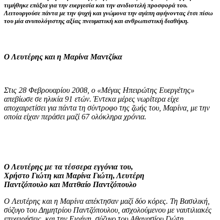
τιμήθηκε επάξια για την ευεργεσία και την ανιδιοτελή προσφορά του.
Λειτουργούσε πάντα με την ψυχή και γνώμονα την αγάπη αφήνοντας έτσι πίσω
του μία ανυπολόγιστης αξίας πνευματική και ανθρωπιστική διαθήκη.
Ο Λευτέρης και η Μαρίνα Μαντζίκα
Στις 28 Φεβρουαρίου 2008, ο «Μέγας Ηπειρώτης Ευεργέτης»
απεβίωσε σε ηλικία 91 ετών. Έντεκα μέρες νωρίτερα είχε
αποχαιρετίσει για πάντα τη σύντροφο της ζωής του, Μαρίνα, με την
οποία είχαν περάσει μαζί 67 ολόκληρα χρόνια.
Ο Λευτέρης με τα τέσσερα εγγόνια του,
Χρήστο Γιώτη και Μαρίνα Γιώτη, Λευτέρη
Παντζόπουλο και Ματθαίο Παντζόπουλο
Ο Λευτέρης και η Μαρίνα απέκτησαν μαζί δύο κόρες. Τη Βασιλική,
σύζυγο του Δημητρίου Παντζόπουλου, ασχολούμενου με ναυτιλιακές
επιχειρήσεις, και την Ειρήνη, σύζυγο του Αθανασίου Γιώτη,