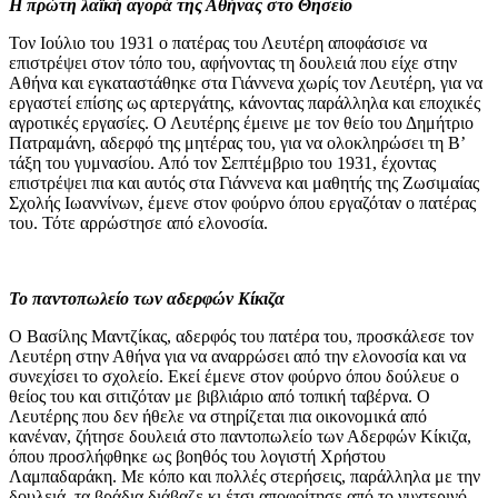
Η πρώτη λαϊκή αγορά της Αθήνας στο Θησείο
Τον Ιούλιο του 1931 ο πατέρας του Λευτέρη αποφάσισε να
επιστρέψει στον τόπο του, αφήνοντας τη δουλειά που είχε στην
Αθήνα και εγκαταστάθηκε στα Γιάννενα χωρίς τον Λευτέρη, για να
εργαστεί επίσης ως αρτεργάτης, κάνοντας παράλληλα και εποχικές
αγροτικές εργασίες. Ο Λευτέρης έμεινε με τον θείο του Δημήτριο
Πατραμάνη, αδερφό της μητέρας του, για να ολοκληρώσει τη Β’
τάξη του γυμνασίου. Από τον Σεπτέμβριο του 1931, έχοντας
επιστρέψει πια και αυτός στα Γιάννενα και μαθητής της Ζωσιμαίας
Σχολής Ιωαννίνων, έμενε στον φούρνο όπου εργαζόταν ο πατέρας
του. Τότε αρρώστησε από ελονοσία.
Το παντοπωλείο των αδερφών Κίκιζα
Ο Βασίλης Μαντζίκας, αδερφός του πατέρα του, προσκάλεσε τον
Λευτέρη στην Αθήνα για να αναρρώσει από την ελονοσία και να
συνεχίσει το σχολείο. Εκεί έμενε στον φούρνο όπου δούλευε ο
θείος του και σιτιζόταν με βιβλιάριο από τοπική ταβέρνα. Ο
Λευτέρης που δεν ήθελε να στηρίζεται πια οικονομικά από
κανέναν, ζήτησε δουλειά στο παντοπωλείο των Αδερφών Κίκιζα,
όπου προσλήφθηκε ως βοηθός του λογιστή Χρήστου
Λαμπαδαράκη. Με κόπο και πολλές στερήσεις, παράλληλα με την
δουλειά, τα βράδια διάβαζε κι έτσι αποφοίτησε από το νυχτερινό