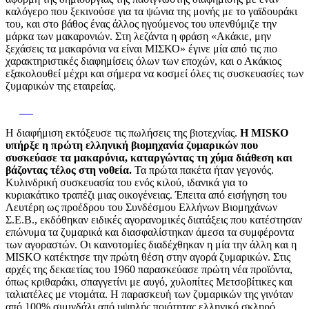
καλόγερο που ξεκινούσε για τα ψώνια της μονής με το γαϊδουράκι
του, και στο βάθος ένας άλλος ηγούμενος του υπενθύμιζε την
μάρκα των μακαρονιών. Στη λεζάντα η φράση «Ακάκιε, μην
ξεχάσεις τα μακαρόνια να είναι ΜΙΣΚΟ» έγινε μία από τις πιο
χαρακτηριστικές διαφημίσεις όλων των εποχών, και ο Ακάκιος
εξακολουθεί μέχρι και σήμερα να κοσμεί όλες τις συσκευασίες των
ζυμαρικών της εταιρείας.
Η διαφήμιση εκτόξευσε τις πωλήσεις της βιοτεχνίας.
Η MISKO
υπήρξε η πρώτη ελληνική βιομηχανία ζυμαρικών που
συσκεύασε τα μακαρόνια, καταργώντας τη χύμα διάθεση και
βάζοντας τέλος στη νοθεία.
Τα πρώτα πακέτα ήταν γεγονός.
Κυλινδρική συσκευασία του ενός κιλού, ιδανικά για το
κυριακάτικο τραπέζι μιας οικογένειας. Έπειτα από εισήγηση του
Λευτέρη ως προέδρου του Συνδέσμου Ελλήνων Βιομηχάνων
Σ.Ε.Β., εκδόθηκαν ειδικές αγορανομικές διατάξεις που κατέστησαν
επώνυμα τα ζυμαρικά και διασφαλίστηκαν άμεσα τα συμφέροντα
των αγοραστών. Οι καινοτομίες διαδέχθηκαν η μία την άλλη και η
MISKO κατέκτησε την πρώτη θέση στην αγορά ζυμαρικών. Στις
αρχές της δεκαετίας του 1960 παρασκεύασε πρώτη νέα προϊόντα,
όπως κριθαράκι, σπαγγετίνι με αυγό, χυλοπίτες Μετσοβίτικες και
ταλιατέλες με ντομάτα. Η παρασκευή των ζυμαρικών της γινόταν
από 100% σιμιγδάλι από υψηλής ποιότητας ελληνικό σκληρό