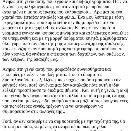
Ανήκω στη γενιά αυτή, που έγραφε και διάβαζε γράμματα. Πώς να
ξεχάσω τις αλληλογραφίες μου στον στρατό με πρόσωπα
αγαπημένα η με τους έρωτες του καλοκαιριού… Αρωματισμένα
χαρτιά που έσταζαν αγκαλιές και φιλιά.. Ένα μου λείπεις με τόση
περιγραφικότητα, που καμία selfie δεν θα μπορέσει ποτέ να
χωρέσει στην megapixel της ανάλυση. Κι αν με τον καιρό τα
γράμματα έγιναν για κάποιους μηνύματα και ατέλειωτες συνομιλίες
σε υπερμεγέθη και με τη μορφή ασύρματου κινητά, μαζευόμασταν
όλοι γύρω από τον ιδιοκτήτη της πρωτοεμφανιζόμενης συσκευής
και εκφράζαμε τον θαυμασμό μας για την εφεύρεση αυτή που σε
λίγα χρόνια, θα γινόταν η επέκταση των δαχτύλων, των σκέψεων,
των λέξεων, της ύπαρξής μας.
Ανήκω στη γενιά αυτή, που μοιραζόταν συναισθήματα και
εμπειρίες με λέξεις και βλέμματα.. Που το όραμά της
δρομολογούσε τις εξελίξεις μιας εποχής που όσο μακρινή κι αν
φάνταζε τότε, ποτέ κανένας μας δεν κατάλαβε πότε αυτή η ίδια
εξέλιξη προσπέρασε τα δικά μας βήματα.. Και αυτή η γενιά, η δική
μου γενιά, δεν ανήκει πια στο τότε, αλλά στο σήμερα μιας εποχής
που κινείται με ιλιγγιώδη ρυθμό και που μαζί με τις προηγούμενες
και τις νεότερες γενιές, τρέχουν για να καταφέρουν να
συμπορευτούν στις αλλαγές της ..
Γιατί, αν δεν καταφέρεις να συμπορευτείς με την ταχύτητά της, θα
σε αφήσει πίσω, να μένεις να αναρωτιέσαι πως τα γέλια