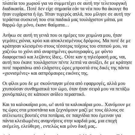
πλατεία του χωριού για να συμμετέχει σε αυτή την τελετουργική
διαδικασία.. Ποτέ δεν είχε σημασία εάν τα νέα που θα άκουγε θα
ήταν ευχάριστα ή όχι. Ήταν τυχερός απλά, που μίλησε σε αυτή την
τεράστια συσκευή που στα παιδικά μας τουλάχιστον μάτια, μα
θαρρώ όχι μόνο, έκανε θαύματα…
Ανήκω σε αυτή τη γενιά που οι ημέρες του χειμώνα μου, ήταν
γεμάτες χιόνια, κρύο και αποκλεισμένους δρόμους. Μα ποτέ δε με
κράτησαν κλεισμένο στους τέσσερις τοίχους του σπιτιού μου, να
χαζεύω το χιόνι από αναρτημένες φωτογραφίες, με φόντο
διαφορετικό και λεζάντες ίδιες.. Ούτε καν η τηλεόρασή μας, ναι,
αυτή που έκανε τουλάχιστον πέντε λεπτά να ανοίξει, δε με κράτησε
ποτέ παραπάνω από ελάχιστες ώρες μπροστά στις δικές της πάντα
«χιονισμένες» και ασπρόμαυρες εικόνες της.
Οι φίλοι μου δε με σκούνταγαν μέσα από εφαρμογές, αλλά μου
χτυπούσαν συνθηματικά τον ώμο, όταν ήταν σειρά μου να πετάξω
χιονόμπαλες σε κάποιον ανίδεο περαστικό.
Και τα καλοκαίρια μου, ω! αυτά τα καλοκαίρια μου.. Χανόμουν με
τις ώρες στα μποστάνια και ξεχνιόμουν μαζί με τους άλλους σε
ατέλειωτες βουτιές στα ποτάμια, σε παιχνίδια που έμειναν για
πάντα κλειδωμένες αναμνήσεις στην καρδιά μας, μια εποχή
ανέμελη, ελεύθερη , εντελώς και μόνο δική μας..