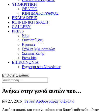
ΥΠΟΚΡΙΤΙΚΗ
ΘΕΑΤΡΟ
ΚΙΝΗΜΑΤΟΓΡΑΦΟΣ
ΕΚΔΗΛΩΣΕΙΣ
ΚΟΙΝΩΝΙΚΗ ΔΡΑΣΗ
GALLERY
PRESS
Νέα
Συνεντεύξεις
Κριτικές
Σχόλια βιβλιοπωλών
Σκέψεις Ζωής
Press kits
ΕΠΙΚΟΙΝΩΝΙΑ
Εγγραφή στο Newsletter
Επιλογή Σελίδας
Ανήκω στην γενιά αυτών που…
Ιαν 27, 2016
|
Γενική Αρθρογραφία
|
0 Σχόλια
Αυτό το μικρό, και χαμένο κάπου στο βουνό ταβερνάκι, ήταν