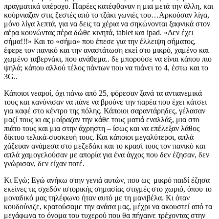
πραγματικά υπέροχο. Παρέες κατέφθαναν η μια μετά την άλλη, και
κούρνιαζαν στις ζεστές από το τζάκι γωνιές του…Αρκούσαν λίγα,
μόνο λίγα λεπτά, για να δεις τα χέρια να σηκώνονται ξαφνικά στον
αέρα κουνώντας πέρα δώθε κινητά, tablet και ipad. «Δεν έχει
σήμα!!!» Και το «σήμα» που έπεσε για την έλλειψη σήματος,
έφερε τον πανικό και την αναστάτωση εκεί στο μικρό, χαμένο και
χωμένο ταβερνάκι, που ανάθεμα.. δε μπορούσε να είναι κάπου πιο
ψηλά; κάπου αλλού τέλος πάντων που να πιάνει το 4, έστω και το
3G..
Κάποιοι νεαροί, όχι πάνω από 25, φόρεσαν ξανά τα αντιανεμικά
τους και κανόνισαν να πάνε να βρούνε την παρέα που έχει κάτσει
για καφέ στο κέντρο της πόλης. Κάποιοι σαραντάρηδες, γέλασαν
μαζί τους κι ας μοίραζαν την κάθε τους ματιά εναλλάξ, μια στο
πιάτο τους και μια στην άχρηστη – ίσως και να επέλεξαν λάθος
δίκτυο τελικά-συσκευή τους. Και κάποιοι μεγαλύτεροι, απλά
χάζευαν ανάμεσα στο μεζεδάκι και το κρασί τους τον πανικό και
απλά χαμογελούσαν με απορία για ένα άγχος που δεν έζησαν, δεν
γνώρισαν, δεν είχαν ποτέ.
Κι Εγώ; Εγώ ανήκω στην γενιά αυτών, που ως μικρό παιδί έζησα
εκείνες τις σχεδόν ιστορικής σημασίας στιγμές στο χωριό, όπου το
μοναδικό μας τηλέφωνο ήταν αυτό με τη μανιβέλα. Κι όταν
κουδούνιζε, κρατούσαμε την ανάσα μας, μέχρι να ακουστεί από τα
μεγάφωνα το όνομα του τυχερού που θα πήγαινε τρέχοντας στην