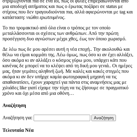
στριμώχνονται πια σε ένα lol, πως οι φιλίες επιβεβαιώνονται από
μια αποδοχή αιτήματος και πως ο έρωτας ποζάρει σε status με
στίχους που δεν τραγουδιούνται πια, αλλά αφιερώνονται με tag και
κατάσταση:
νιώθει ερωτευμένος.
Το πιο τρομακτικό από όλα είναι ο τρόπος με τον οποίο
μεταλλάσσονται οι σχέσεις των ανθρώπων. Από την πρώτη
προσέγγιση δυο αγνώστων μέχρι χθες, έως τον όποιο χωρισμό.
Δε λέω πως δε μου αρέσει αυτή η νέα εποχή.. Την ακολουθώ και
θέλω να είμαι κομμάτι της. Λέω όμως, πως όσο κι αν έχει αλλάξει,
όσο ακόμα κι αν αλλάξει ο κόσμος γύρω μου, υπάρχει κάτι που
κανένας δε μπορεί να το κλέψει από τη δική μου γενιά.. Οι ημέρες
μας, ήταν γεμάτες αληθινή ζωή. Με καλές και κακές στιγμές που
ακόμα κι αν δεν υπήρχε καμία φωτογραφική μηχανή να τις
απαθανατίσει, έχουν χαραχτεί για πάντα στις αναμνήσεις μας με
χιλιάδες like γιατί είχαμε την τύχη να τις ζήσουμε σε πραγματικό
χρόνο και όχι μέσα από μια οθόνη…
Αναζήτηση
Αναζήτηση για:
Τελευταία Νέα