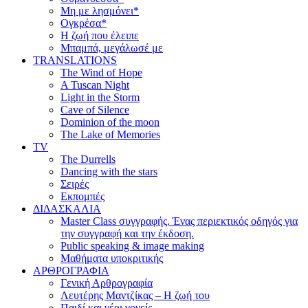
Μη με λησμόνει*
Ογκρέσα*
Η ζωή που έλειπε
Μπαμπά, μεγάλωσέ με
TRANSLATIONS
The Wind of Hope
A Tuscan Night
Light in the Storm
Cave of Silence
Dominion of the moon
The Lake of Memories
TV
The Durrells
Dancing with the stars
Σειρές
Εκπομπές
ΔΙΔΑΣΚΑΛΙΑ
Master Class συγγραφής. Ένας περιεκτικός οδηγός για
την συγγραφή και την έκδοση.
Public speaking & image making
Μαθήματα υποκριτικής
ΑΡΘΡΟΓΡΑΦΙΑ
Γενική Αρθρογραφία
Λευτέρης Μαντζίκας – Η ζωή του
Παιδί και νέοι γονείς