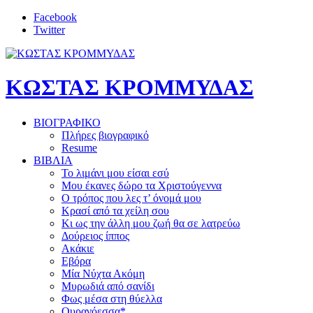
Facebook
Twitter
ΚΩΣΤΑΣ ΚΡΟΜΜΥΔΑΣ
ΒΙΟΓΡΑΦΙΚΟ
Πλήρες βιογραφικό
Resume
ΒΙΒΛΙΑ
Το λιμάνι μου είσαι εσύ
Μου έκανες δώρο τα Χριστούγεννα
Ο τρόπος που λες τ’ όνομά μου
Κρασί από τα χείλη σου
Κι ως την άλλη μου ζωή θα σε λατρεύω
Δούρειος ίππος
Ακάκιε
Εβόρα
Μία Νύχτα Ακόμη
Μυρωδιά από σανίδι
Φως μέσα στη θύελλα
Ουρανόεσσα*